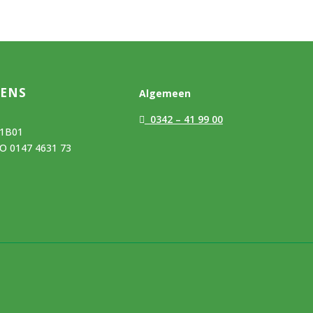
VENS
Algemeen
0342 – 41 99 00
01B01
O 0147 4631 73