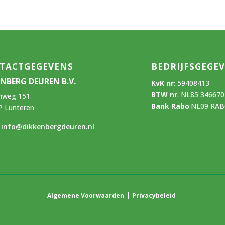
TACTGEGEVENS
BEDRIJFSGEGE
ENBERG DEUREN B.V.
KvK nr
:
59408413
BTW nr
:
NL85 34667
nweg 151
Bank Rabo
:
NL09 RAB
P Lunteren
:
info@dikkenbergdeuren.nl
|
Algemene Voorwaarden
Privacybeleid