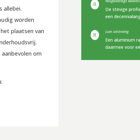
Hoogwaardige kwalitei
R
 allebei.
De stevige profi
een decennialan
oudig worden
 het plaatsen van
Luxe uitstraling
R
Een aluminium ra
onderhoudsvrij.
daarmee voor een
et aanbevolen om
: