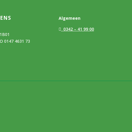
VENS
Algemeen
0342 – 41 99 00
01B01
O 0147 4631 73