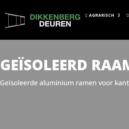
AGRARISCH
GEÏSOLEERD RAA
Geïsoleerde aluminium ramen voor kant