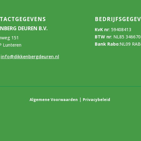
TACTGEGEVENS
BEDRIJFSGEGE
ENBERG DEUREN B.V.
KvK nr
:
59408413
BTW nr
:
NL85 34667
nweg 151
Bank Rabo
:
NL09 RAB
P Lunteren
:
info@dikkenbergdeuren.nl
|
Algemene Voorwaarden
Privacybeleid