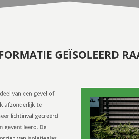
FORMATIE GEÏSOLEERD R
deel van een gevel of
 afzonderlijk te
eer lichtinval gecreërd
n geventileerd. De
rzien van isolatieglas