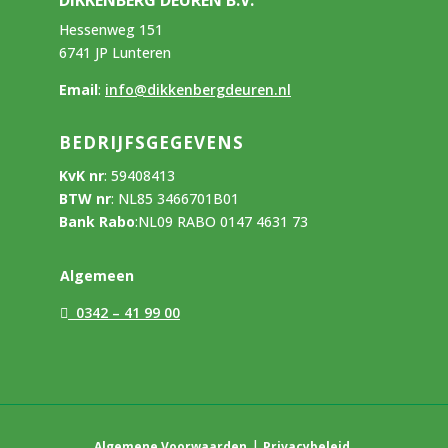
Hessenweg 151
6741 JP Lunteren
Email
:
info@dikkenbergdeuren.nl
BEDRIJFSGEGEVENS
KvK nr
:
59408413
BTW nr
:
NL85 3466701B01
Bank Rabo
:
NL09 RABO 0147 4631 73
Algemeen
0342 – 41 99 00
|
Algemene Voorwaarden
Privacybeleid